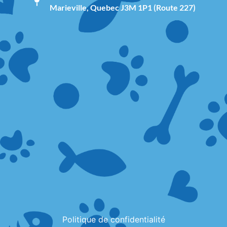
Marieville, Quebec J3M 1P1 (Route 227)
Politique de confidentialité